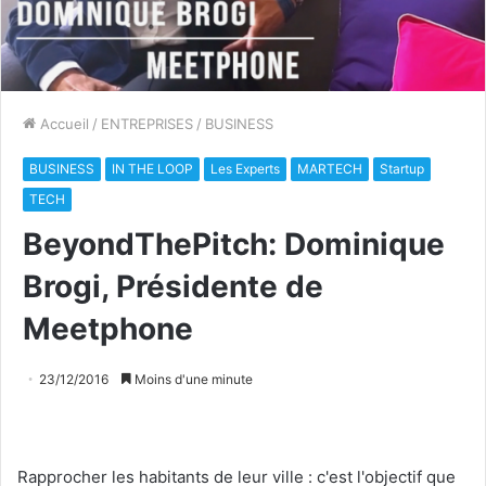
Accueil
/
ENTREPRISES
/
BUSINESS
BUSINESS
IN THE LOOP
Les Experts
MARTECH
Startup
TECH
BeyondThePitch: Dominique
Brogi, Présidente de
Meetphone
23/12/2016
Moins d'une minute
Rapprocher les habitants de leur ville : c'est l'objectif que