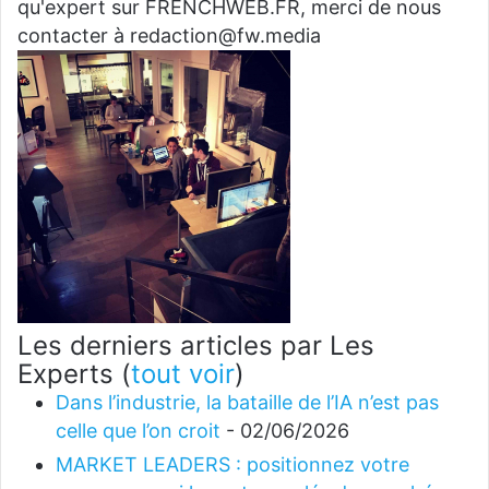
qu'expert sur FRENCHWEB.FR, merci de nous
contacter à redaction@fw.media
Les derniers articles par Les
Experts
(
tout voir
)
Dans l’industrie, la bataille de l’IA n’est pas
celle que l’on croit
- 02/06/2026
MARKET LEADERS : positionnez votre