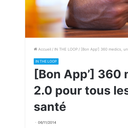
Accueil
/
IN THE LOOP
/
[Bon App’] 360 medics, un
IN THE LOOP
[Bon App’] 360 
2.0 pour tous le
santé
06/11/2014