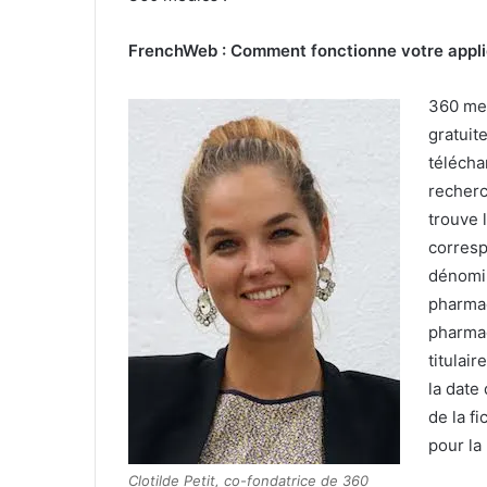
FrenchWeb : Comment fonctionne votre appli
360 med
gratuit
télécha
recherc
trouve 
corresp
dénomin
pharmac
pharma
titulai
la date
de la f
pour la
Clotilde Petit, co-fondatrice de 360