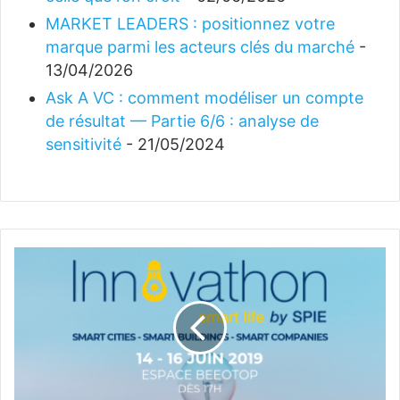
MARKET LEADERS : positionnez votre
marque parmi les acteurs clés du marché
-
13/04/2026
Ask A VC : comment modéliser un compte
de résultat — Partie 6/6 : analyse de
sensitivité
- 21/05/2024