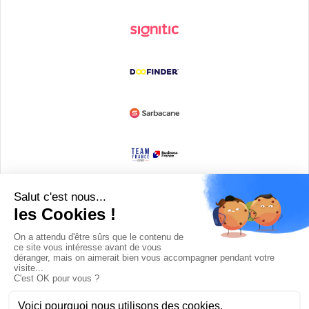
Devenir partenaire
© Copyright 2008 / 2026,
DECODE MEDIA, The Innovation Media