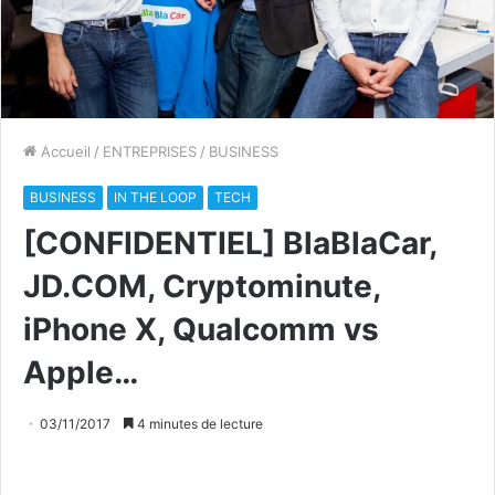
Accueil
/
ENTREPRISES
/
BUSINESS
BUSINESS
IN THE LOOP
TECH
[CONFIDENTIEL] BlaBlaCar,
JD.COM, Cryptominute,
iPhone X, Qualcomm vs
Apple…
03/11/2017
4 minutes de lecture