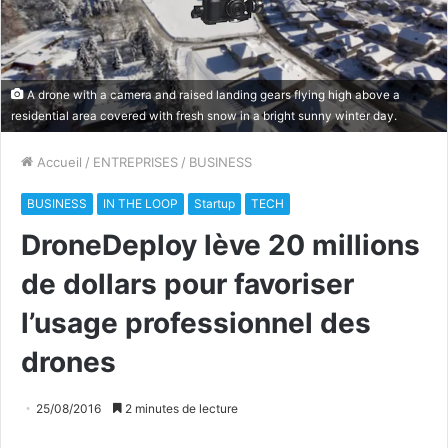
A drone with a camera and raised landing gears flying high above a
residential area covered with fresh snow in a bright sunny winter day.
Accueil
/
ENTREPRISES
/
BUSINESS
BUSINESS
IN THE LOOP
Startup
TECH
DroneDeploy lève 20 millions
de dollars pour favoriser
l’usage professionnel des
drones
25/08/2016
2 minutes de lecture