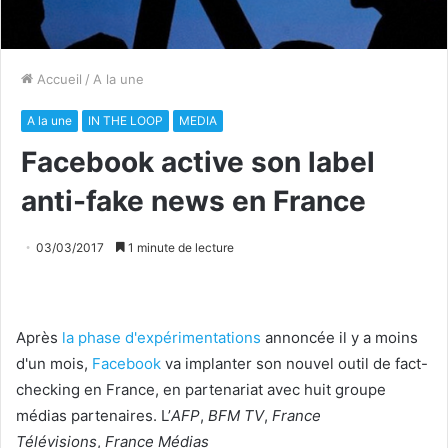
Accueil
/
A la une
A la une
IN THE LOOP
MEDIA
Facebook active son label
anti-fake news en France
03/03/2017
1 minute de lecture
Après
la phase d'expérimentations
annoncée il y a moins
d'un mois,
Facebook
va implanter son nouvel outil de fact-
checking en France, en partenariat avec huit groupe
médias partenaires. L’
AFP
,
BFM TV
,
France
Télévisions
,
France Médias