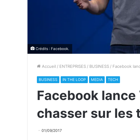
Crédits :
Facebook
.
Accueil
/
ENTREPRISES
/
BUSINESS
/
Facebook lanc
BUSINESS
IN THE LOOP
MEDIA
TECH
Facebook lance
chasser sur les
01/09/2017