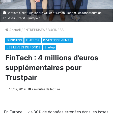
Baptiste Collot, Alexandre Gillier et Simon Elcham, les fondateurs de
Trustpair. Crédit : Trustpair.
Accueil
/
ENTREPRISES
/
BUSINESS
BUSINESS
FINTECH
INVESTISSEMENTS
LES LEVEES DE FONDS
Startup
FinTech : 4 millions d’euros
supplémentaires pour
Trustpair
10/09/2019
2 minutes de lecture
En Europe, il y a 30% de données erronées dans les bases