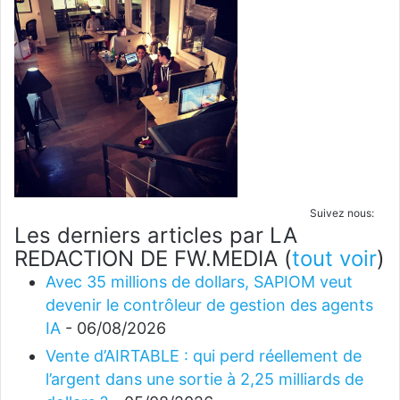
Suivez nous:
Les derniers articles par LA
REDACTION DE FW.MEDIA
(
tout voir
)
Avec 35 millions de dollars, SAPIOM veut
devenir le contrôleur de gestion des agents
IA
- 06/08/2026
Vente d’AIRTABLE : qui perd réellement de
l’argent dans une sortie à 2,25 milliards de