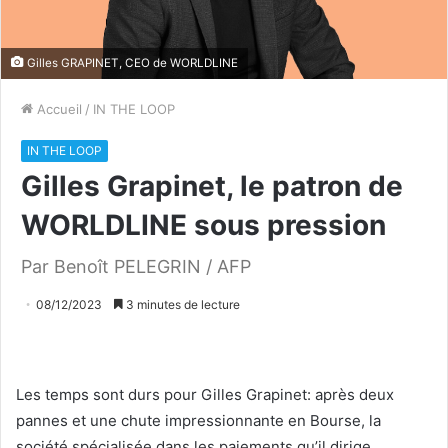
Gilles GRAPINET, CEO de WORLDLINE
Accueil
/
IN THE LOOP
IN THE LOOP
Gilles Grapinet, le patron de
WORLDLINE sous pression
Par Benoît PELEGRIN / AFP
08/12/2023
3 minutes de lecture
Les temps sont durs pour Gilles Grapinet: après deux
pannes et une chute impressionnante en Bourse, la
société spécialisée dans les paiements qu’il dirige,