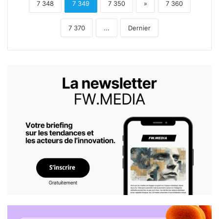
7 348
7 349
7 350
»
7 360
7 370
...
Dernier