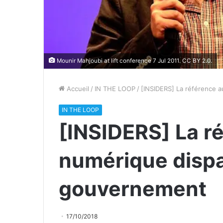
Mounir Mahjoubi at lift conference 7 Jul 2011. CC BY 2.0.
Accueil
/
IN THE LOOP
/
[INSIDERS] La référence 
IN THE LOOP
[INSIDERS] La r
numérique dispa
gouvernement
17/10/2018