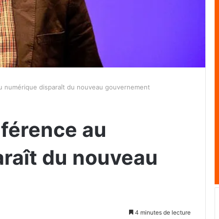
au numérique disparaît du nouveau gouvernement
éférence au
raît du nouveau
4 minutes de lecture