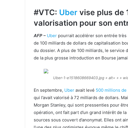
#VTC:
Uber
vise plus de 
valorisation pour son ent
AFP –
Uber
pourrait accélérer son entrée très 
de 100 milliards de dollars de capitalisation bou
du dossier. A plus de 100 milliards, le service 
de la plus grosse introduction en Bourse jama
Uber-1-e1518608669403.jpg » alt= » » wid
En septembre,
Uber
avait levé
500 millions de
qui l’avait valorisé à 72 milliards de dollars.
Morgan Stanley, qui sont pressenties pour être 
opération, ont fait part d’un grand intérêt de l
sources sous couvert d’anonymat. Elles ont ai
l’une des plus optimistes évoque même le chiffr