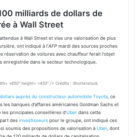
100 milliards de dollars de
rée à Wall Street
attendue à Wall Street et vise une valorisation de plus
rsière, ont indiqué à l’
AFP
mardi des sources proches
de réservation de voitures avec chauffeur ferait l’objet
is enregistrée dans le secteur technologique.
th= »650″ height= »433″ /> Crédits : Shutterstock.
 dollars auprès du constructeur automobile Toyota
, ce
 Mais les banques d’affaires américaines Goldman Sachs et
les principales conseillères d’
Uber
dans cette
a part des
investisseurs
pour le groupe, ont indiqué ces
nsi soumis des propositions de valorisation à
Uber
, dont
e de 120 milliards de dollars de capitalisation