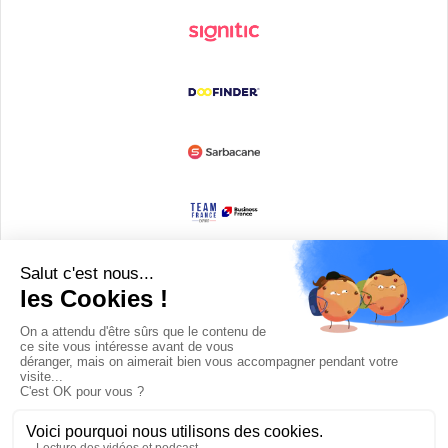
Devenir partenaire
© Copyright 2008 / 2026,
DECODE MEDIA, The Innovation Media