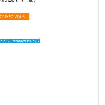
per à ces rencontres ;
us aux Frenchweb Day <