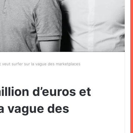
 et veut surfer sur la vague des marketplaces
illion d’euros et
la vague des