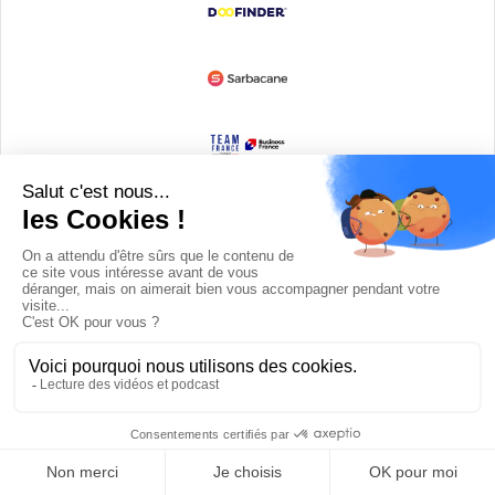
Devenir partenaire
© Copyright 2008 / 2026,
DECODE MEDIA, The Innovation Media
Company.
All Rights Reserved
Twitter
RSS