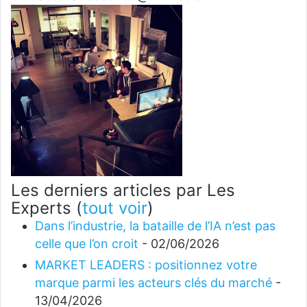
Les derniers articles par Les
Experts
(
tout voir
)
Dans l’industrie, la bataille de l’IA n’est pas
celle que l’on croit
- 02/06/2026
MARKET LEADERS : positionnez votre
marque parmi les acteurs clés du marché
-
13/04/2026