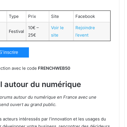
Type
Prix
Site
Facebook
10€ –
Voir le
Rejoindre
Festival
25€
site
l’event
S’inscrire
ction avec le code
FRENCHWEB50
el autour du numérique
 forums autour du numérique en France avec une
end ouvert au grand public.
acteurs intéressés par l’innovation et les usages du
our développer votre business, rencontrer des décideurs