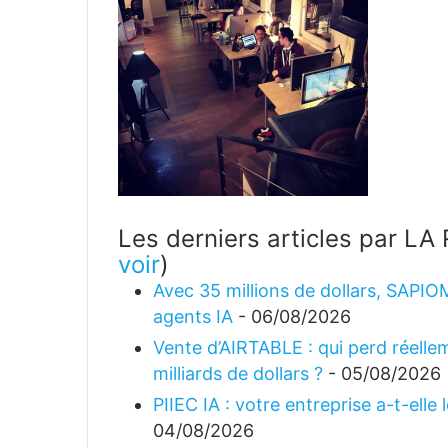
Les derniers articles par 
voir
)
Avec 35 millions de dollars, SAPIO
agents IA
- 06/08/2026
Vente d’AIRTABLE : qui perd réellem
milliards de dollars ?
- 05/08/2026
PIIEC IA : votre entreprise a-t-elle
04/08/2026