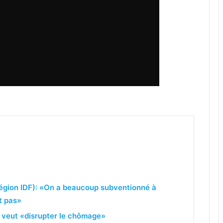
région IDF): «On a beaucoup subventionné à
t pas»
veut «disrupter le chômage»