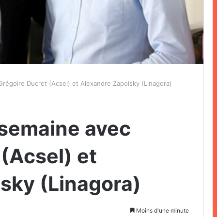
Grégoire Ducret (Acsel) et Alexandre Zapolsky (Linagora)
a semaine avec
(Acsel) et
sky (Linagora)
Moins d'une minute