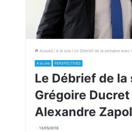
Accueil
/
A la une
/
Le Débrief de la semaine avec 
A la une
PERSPECTIVES
Le Débrief de l
Grégoire Ducret 
Alexandre Zapol
13/05/2016