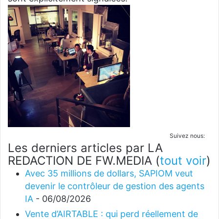
Suivez nous:
Les derniers articles par LA
REDACTION DE FW.MEDIA
(
tout voir
)
Avec 35 millions de dollars, SAPIOM veut
devenir le contrôleur de gestion des agents
IA
- 06/08/2026
Vente d’AIRTABLE : qui perd réellement de