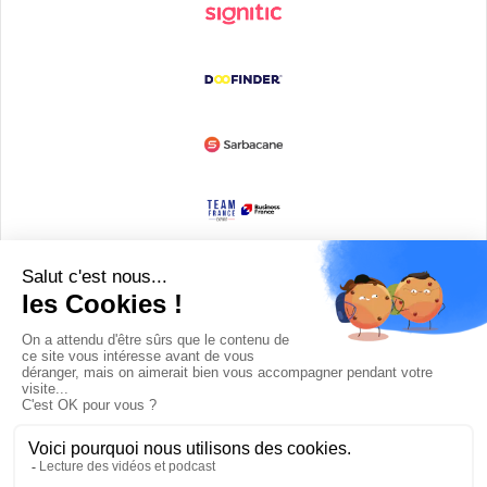
Devenir partenaire
© Copyright 2008 / 2026,
DECODE MEDIA, The Innovation Media
Company.
All Rights Reserved