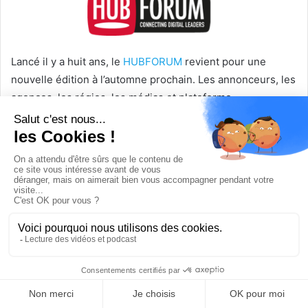
Lancé il y a huit ans, le
HUBFORUM
revient pour une
nouvelle édition à l’automne prochain. Les annonceurs, les
agences, les régies, les médias et plateforme
technologiques se réuniront pour évoquer l’impact de la
transformation numérique.
L’édition 2018 avait rassemblé Henri Giscard D’Estaing,
Président du ClubMed, Laurent Bliaut, Directeur Général