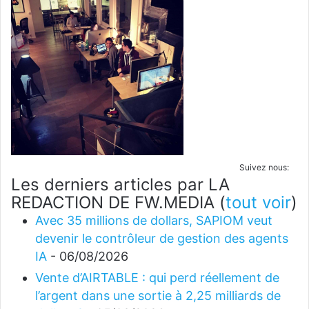
Suivez nous:
Les derniers articles par LA
REDACTION DE FW.MEDIA
(
tout voir
)
Avec 35 millions de dollars, SAPIOM veut
devenir le contrôleur de gestion des agents
IA
- 06/08/2026
Vente d’AIRTABLE : qui perd réellement de
l’argent dans une sortie à 2,25 milliards de