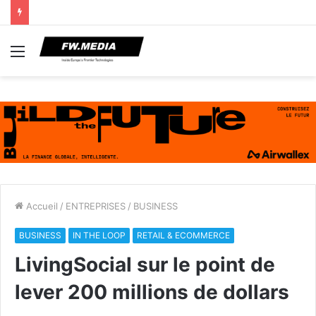
Menu
Accueil
/
ENTREPRISES
/
BUSINESS
BUSINESS
IN THE LOOP
RETAIL & ECOMMERCE
LivingSocial sur le point de
lever 200 millions de dollars