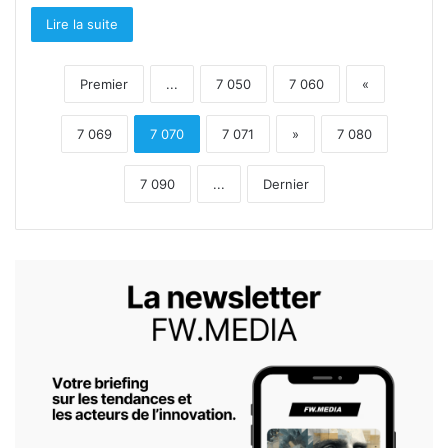
Lire la suite
Premier
...
7 050
7 060
«
7 069
7 070
7 071
»
7 080
7 090
...
Dernier