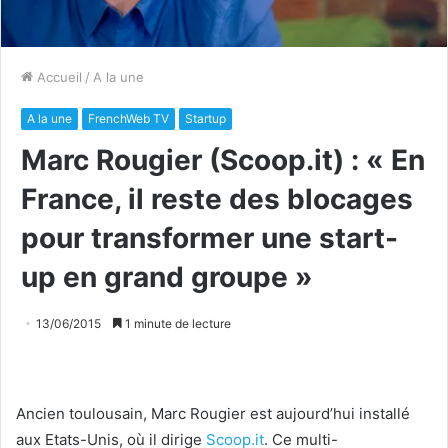
Accueil
/
A la une
A la une
FrenchWeb TV
Startup
Marc Rougier (Scoop.it) : « En
France, il reste des blocages
pour transformer une start-
up en grand groupe »
13/06/2015
1 minute de lecture
Ancien toulousain, Marc Rougier est aujourd’hui installé
aux Etats-Unis, où il dirige
Scoop.it
. Ce multi-