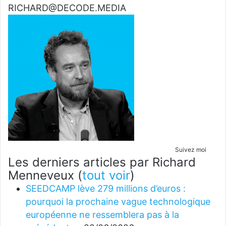
RICHARD@DECODE.MEDIA
Suivez moi
Les derniers articles par Richard
Menneveux
(
tout voir
)
SEEDCAMP lève 279 millions d’euros :
pourquoi la prochaine vague technologique
européenne ne ressemblera pas à la