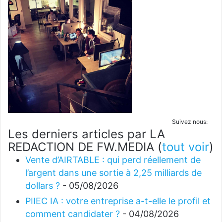
Suivez nous:
Les derniers articles par LA
REDACTION DE FW.MEDIA
(
tout voir
)
Vente d’AIRTABLE : qui perd réellement de
l’argent dans une sortie à 2,25 milliards de
dollars ?
- 05/08/2026
PIIEC IA : votre entreprise a-t-elle le profil et
comment candidater ?
- 04/08/2026