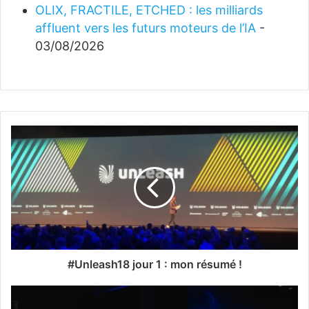
OLIX, FRACTILE, ETCHED : les milliards
affluent vers les futurs moteurs de l’IA
-
03/08/2026
#Unleash18 jour 1 : mon résumé !