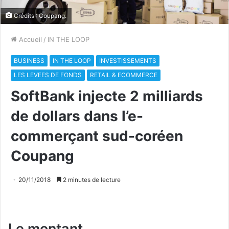
Crédits : Coupang.
Accueil
/
IN THE LOOP
BUSINESS
IN THE LOOP
INVESTISSEMENTS
LES LEVEES DE FONDS
RETAIL & ECOMMERCE
SoftBank injecte 2 milliards
de dollars dans l’e-
commerçant sud-coréen
Coupang
20/11/2018
2 minutes de lecture
Le montant