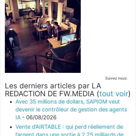
Suivez nous:
Les derniers articles par LA
REDACTION DE FW.MEDIA
(
tout voir
)
Avec 35 millions de dollars, SAPIOM veut
devenir le contrôleur de gestion des agents
IA
- 06/08/2026
Vente d’AIRTABLE : qui perd réellement de
l’argent dans une sortie à 2,25 milliards de