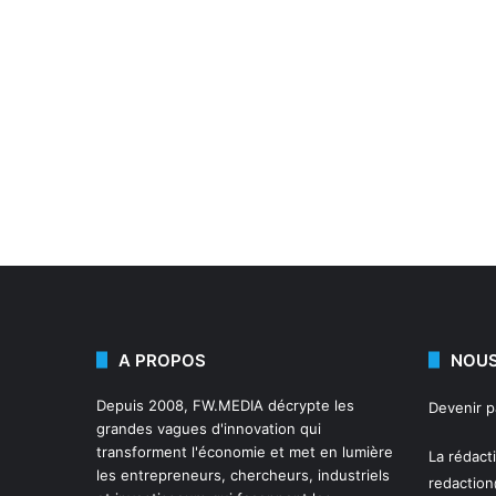
A PROPOS
NOUS
Depuis 2008,
FW.MEDIA
décrypte les
Devenir 
grandes vagues d'innovation qui
transforment l'économie et met en lumière
La rédact
les entrepreneurs, chercheurs, industriels
redactio