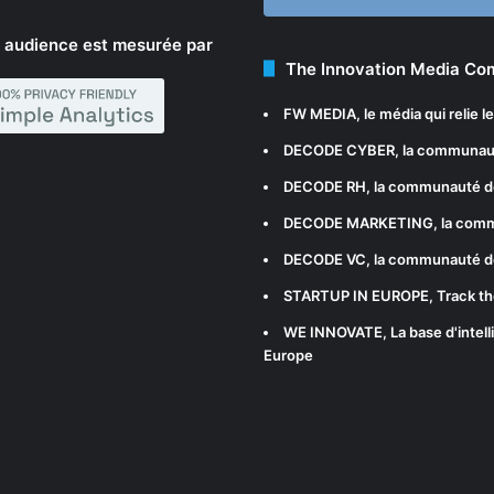
 audience est mesurée par
The Innovation Media C
FW MEDIA
, le média qui relie 
DECODE CYBER
, la communau
DECODE RH
, la communauté d
DECODE MARKETING
, la com
DECODE VC
, la communauté d
STARTUP IN EUROPE
, Track t
WE INNOVATE
, La base d'int
Europe