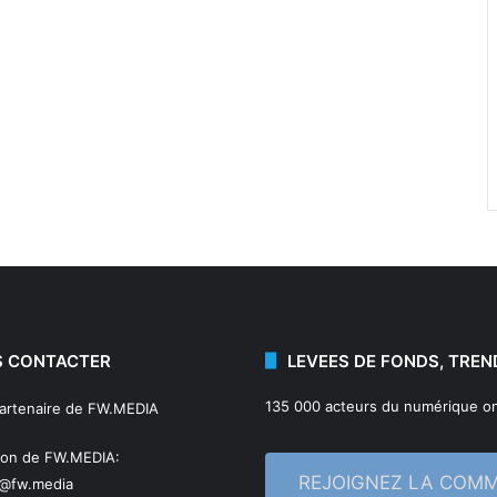
 CONTACTER
LEVEES DE FONDS, TREN
135 000 acteurs du numérique on
partenaire de FW.MEDIA
ion de FW.MEDIA:
REJOIGNEZ LA COM
n@fw.media