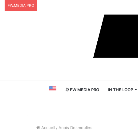
FW.MEDIA PRO
FW MEDIA PRO
IN THE LOOP
Accueil
/
Anaïs Desmoulins