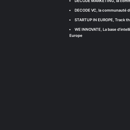
DECODE MARKETING
, la com
DECODE VC
, la communauté d
STARTUP IN EUROPE
, Track t
WE INNOVATE
, La base d'int
Europe