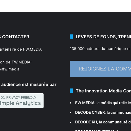
 CONTACTER
LEVEES DE FONDS, TREN
135 000 acteurs du numérique on
partenaire de FW.MEDIA
ion de FW.MEDIA:
REJOIGNEZ LA COM
n@fw.media
 audience est mesurée par
The Innovation Media C
FW MEDIA
, le média qui relie 
DECODE CYBER
, la communau
DECODE RH
, la communauté d