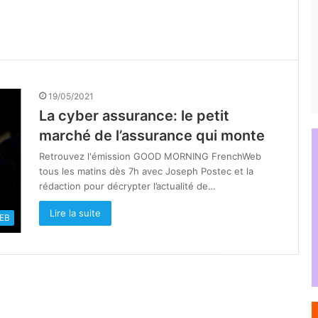
19/05/2021
La cyber assurance: le petit
marché de l’assurance qui monte
Retrouvez l'émission GOOD MORNING FrenchWeb
tous les matins dès 7h avec Joseph Postec et la
rédaction pour décrypter l’actualité de…
Lire la suite
EB