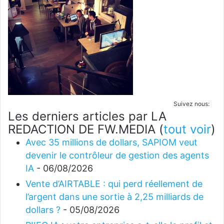
Suivez nous:
Les derniers articles par LA
REDACTION DE FW.MEDIA
(
tout voir
)
Avec 35 millions de dollars, SAPIOM veut
devenir le contrôleur de gestion des agents
IA
- 06/08/2026
Vente d’AIRTABLE : qui perd réellement de
l’argent dans une sortie à 2,25 milliards de
dollars ?
- 05/08/2026