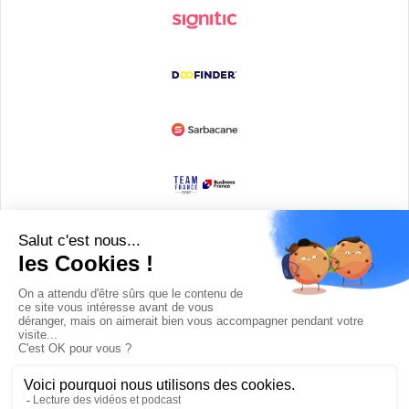
Devenir partenaire
© Copyright 2008 / 2026,
DECODE MEDIA, The Innovation Media
Company.
All Rights Reserved