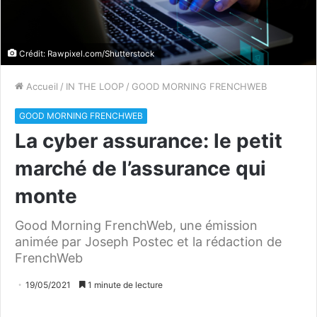
Crédit: Rawpixel.com/Shutterstock
Accueil
/
IN THE LOOP
/
GOOD MORNING FRENCHWEB
GOOD MORNING FRENCHWEB
La cyber assurance: le petit
marché de l’assurance qui
monte
Good Morning FrenchWeb, une émission
animée par Joseph Postec et la rédaction de
FrenchWeb
19/05/2021
1 minute de lecture