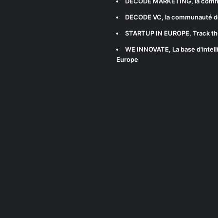
DECODE MARKETING
, la com
DECODE VC
, la communauté d
STARTUP IN EUROPE
, Track t
WE INNOVATE
, La base d'int
Europe