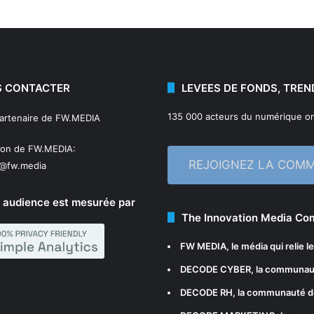
 CONTACTER
LEVEES DE FONDS, TREN
135 000 acteurs du numérique on
partenaire de FW.MEDIA
ion de FW.MEDIA:
REJOIGNEZ LA COM
n@fw.media
 audience est mesurée par
The Innovation Media C
FW MEDIA
, le média qui relie 
DECODE CYBER
, la communau
DECODE RH
, la communauté d