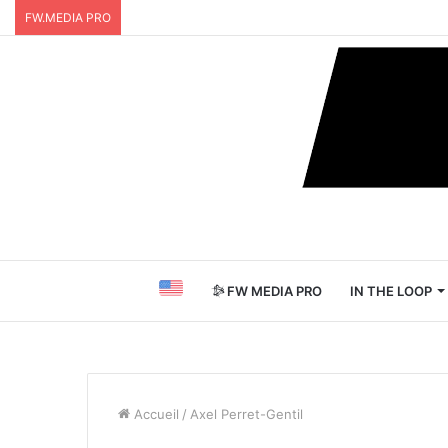
FW.MEDIA PRO
FW MEDIA PRO
IN THE LOOP
Accueil
/
Axel Perret-Gentil