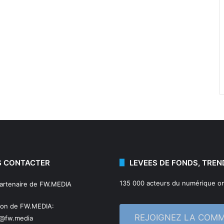
 CONTACTER
LEVEES DE FONDS, TREN
135 000 acteurs du numérique on
partenaire de FW.MEDIA
ion de FW.MEDIA:
REJOIGNEZ LA COM
n@fw.media