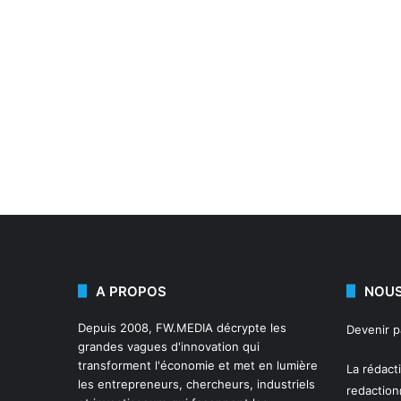
A PROPOS
NOUS
Depuis 2008,
FW.MEDIA
décrypte les
Devenir 
grandes vagues d'innovation qui
transforment l'économie et met en lumière
La rédact
les entrepreneurs, chercheurs, industriels
redactio