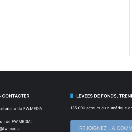
 CONTACTER
LEVEES DE FONDS, TREN
135 000 acteurs du numérique on
partenaire de FW.MEDIA
ion de FW.MEDIA:
REJOIGNEZ LA COM
n@fw.media