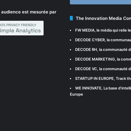
 audience est mesurée par
The Innovation Media C
FW MEDIA
, le média qui relie 
DECODE CYBER
, la communau
DECODE RH
, la communauté d
DECODE MARKETING
, la com
DECODE VC
, la communauté d
STARTUP IN EUROPE
, Track t
WE INNOVATE
, La base d'int
Europe