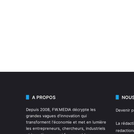
A PROPOS
NOUS
Depuis 2008,
FW.MEDIA
décrypte les
Devenir 
grandes vagues d'innovation qui
transforment l'économie et met en lumière
La rédact
les entrepreneurs, chercheurs, industriels
redactio