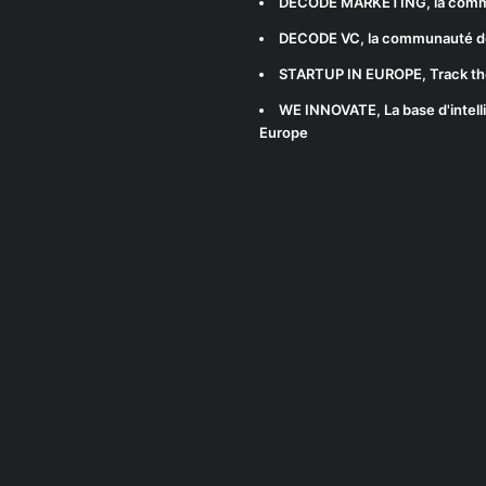
DECODE MARKETING
, la com
DECODE VC
, la communauté d
STARTUP IN EUROPE
, Track t
WE INNOVATE
, La base d'int
Europe