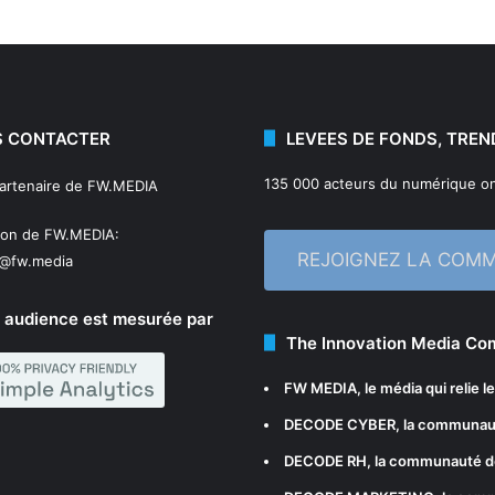
 CONTACTER
LEVEES DE FONDS, TREN
135 000 acteurs du numérique on
partenaire de FW.MEDIA
ion de FW.MEDIA:
REJOIGNEZ LA COM
n@fw.media
 audience est mesurée par
The Innovation Media C
FW MEDIA
, le média qui relie 
DECODE CYBER
, la communau
DECODE RH
, la communauté d