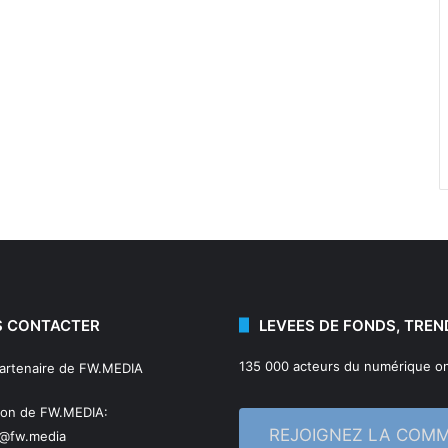
 CONTACTER
LEVEES DE FONDS, TREN
135 000 acteurs du numérique on
partenaire de FW.MEDIA
ion de FW.MEDIA:
REJOIGNEZ LA COM
n@fw.media