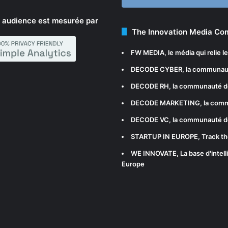
 audience est mesurée par
The Innovation Media C
FW MEDIA
, le média qui relie 
DECODE CYBER
, la communau
DECODE RH
, la communauté d
DECODE MARKETING
, la com
DECODE VC
, la communauté d
STARTUP IN EUROPE
, Track t
WE INNOVATE
, La base d'int
Europe