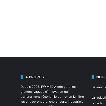
A PROPOS
NOUS
Depuis 2008,
FW.MEDIA
décrypte les
Devenir 
grandes vagues d'innovation qui
transforment l'économie et met en lumière
La rédact
les entrepreneurs, chercheurs, industriels
redactio