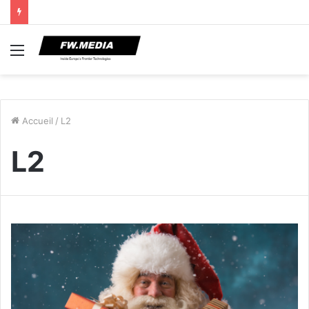
Menu
Accueil
/
L2
L2