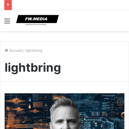
Menu
Accueil
/
lightbring
lightbring