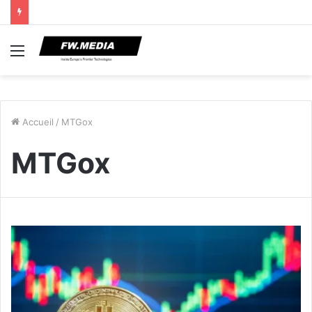
Menu
Accueil
/
MTGox
MTGox