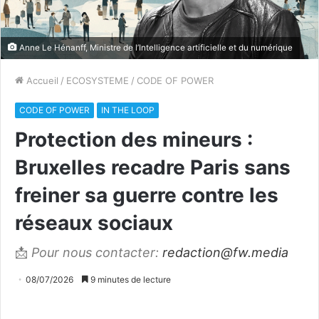
Anne Le Hénanff, Ministre de l’Intelligence artificielle et du numérique
Accueil
/
ECOSYSTEME
/
CODE OF POWER
CODE OF POWER
IN THE LOOP
Protection des mineurs :
Bruxelles recadre Paris sans
freiner sa guerre contre les
réseaux sociaux
📩
Pour nous contacter:
redaction@fw.media
08/07/2026
9 minutes de lecture