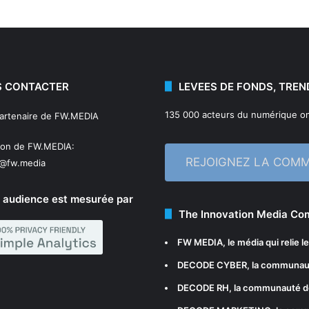
 CONTACTER
LEVEES DE FONDS, TREN
135 000 acteurs du numérique on
partenaire de FW.MEDIA
ion de FW.MEDIA:
REJOIGNEZ LA COM
n@fw.media
 audience est mesurée par
The Innovation Media C
FW MEDIA
, le média qui relie 
DECODE CYBER
, la communau
DECODE RH
, la communauté d