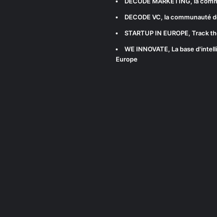
DECODE MARKETING
, la com
DECODE VC
, la communauté d
STARTUP IN EUROPE
, Track t
WE INNOVATE
, La base d'int
Europe