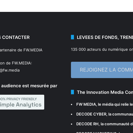
 CONTACTER
LEVEES DE FONDS, TREN
135 000 acteurs du numérique on
partenaire de FW.MEDIA
ion de FW.MEDIA:
REJOIGNEZ LA COM
n@fw.media
 audience est mesurée par
The Innovation Media C
FW MEDIA
, le média qui relie 
DECODE CYBER
, la communau
DECODE RH
, la communauté d