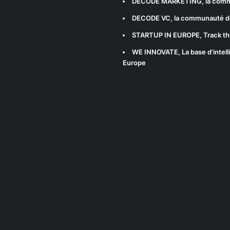
DECODE MARKETING
, la com
DECODE VC
, la communauté d
STARTUP IN EUROPE
, Track t
WE INNOVATE
, La base d'int
Europe