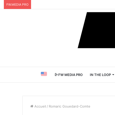
FW.MEDIA PRO
FW MEDIA PRO
IN THE LOOP
Accueil
/
Romaric Gouedard-Comte