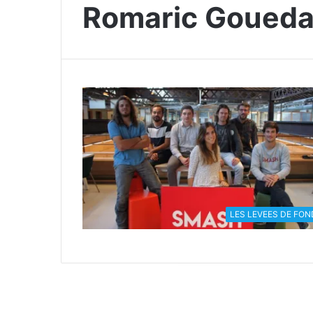
Romaric Goued
LES LEVEES DE FON