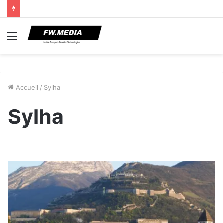
Menu
Accueil
/
Sylha
Sylha