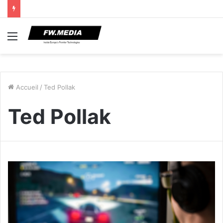
Menu
Accueil
/
Ted Pollak
Ted Pollak