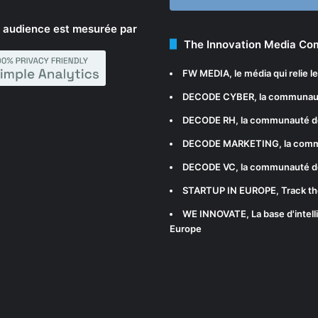
 audience est mesurée par
The Innovation Media C
FW MEDIA
, le média qui relie 
DECODE CYBER
, la communau
DECODE RH
, la communauté d
DECODE MARKETING
, la com
DECODE VC
, la communauté d
STARTUP IN EUROPE
, Track t
WE INNOVATE
, La base d'int
Europe