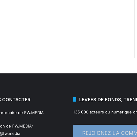
 CONTACTER
LEVEES DE FONDS, TREN
135 000 acteurs du numérique on
partenaire de FW.MEDIA
ion de FW.MEDIA:
REJOIGNEZ LA COM
n@fw.media