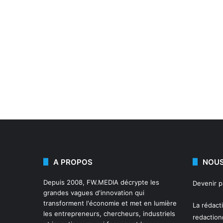
A PROPOS
NOUS
Depuis 2008,
FW.MEDIA
décrypte les
Devenir 
grandes vagues d'innovation qui
transforment l'économie et met en lumière
La rédact
les entrepreneurs, chercheurs, industriels
redactio