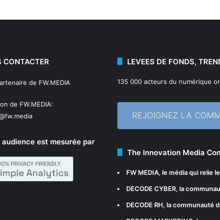
 CONTACTER
LEVEES DE FONDS, TREN
135 000 acteurs du numérique on
partenaire de FW.MEDIA
ion de FW.MEDIA:
REJOIGNEZ LA COM
n@fw.media
 audience est mesurée par
The Innovation Media C
FW MEDIA
, le média qui relie 
DECODE CYBER
, la communau
DECODE RH
, la communauté d