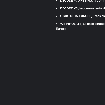
DECODE MARKETING
, la com
DECODE VC
, la communauté d
STARTUP IN EUROPE
, Track t
WE INNOVATE
, La base d'int
Europe