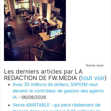
Suivez nous:
Les derniers articles par LA
REDACTION DE FW.MEDIA
(
tout voir
)
Avec 35 millions de dollars, SAPIOM veut
devenir le contrôleur de gestion des agents
IA
- 06/08/2026
Vente d’AIRTABLE : qui perd réellement de