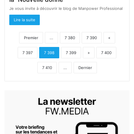
Je vous invite à découvrir le blog de Manpower Professional
Lire la suite
Premier
...
7 380
7 390
«
7 397
7 398
7 399
»
7 400
7 410
...
Dernier