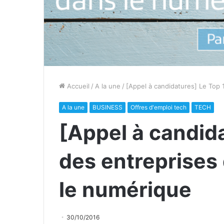
Accueil
/
A la une
/
[Appel à candidatures] Le Top 
A la une
BUSINESS
Offres d'emploi tech
TECH
[Appel à candid
des entreprises 
le numérique
30/10/2016