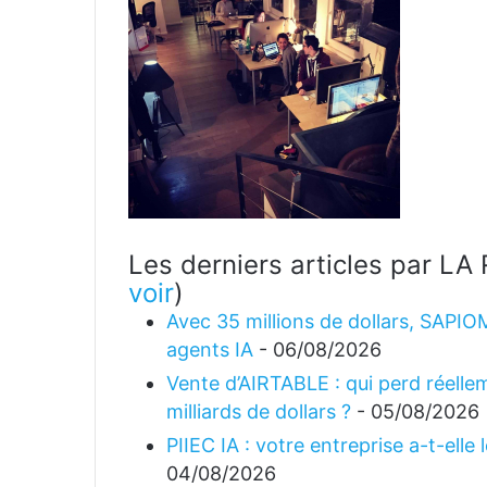
Les derniers articles par 
voir
)
Avec 35 millions de dollars, SAPIO
agents IA
- 06/08/2026
Vente d’AIRTABLE : qui perd réellem
milliards de dollars ?
- 05/08/2026
PIIEC IA : votre entreprise a-t-elle
04/08/2026