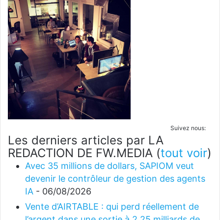
Suivez nous:
Les derniers articles par LA
REDACTION DE FW.MEDIA
(
tout voir
)
Avec 35 millions de dollars, SAPIOM veut
devenir le contrôleur de gestion des agents
IA
- 06/08/2026
Vente d’AIRTABLE : qui perd réellement de
l’argent dans une sortie à 2,25 milliards de