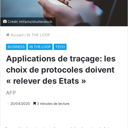
Crédit: ImYanis/shutterstock.
Accueil
/
IN THE LOOP
BUSINESS
IN THE LOOP
TECH
Applications de traçage: les
choix de protocoles doivent
« relever des Etats »
AFP
20/04/2020
3 minutes de lecture